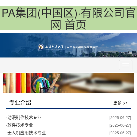
PA集团(中国区)·有限公司官
网 首页
Toggl
navig
专业介绍
更多 >>
·
动漫制作技术专业
[2025-06-27]
·
软件技术专业
[2025-06-27]
·
无人机应用技术专业
[2025-06-27]