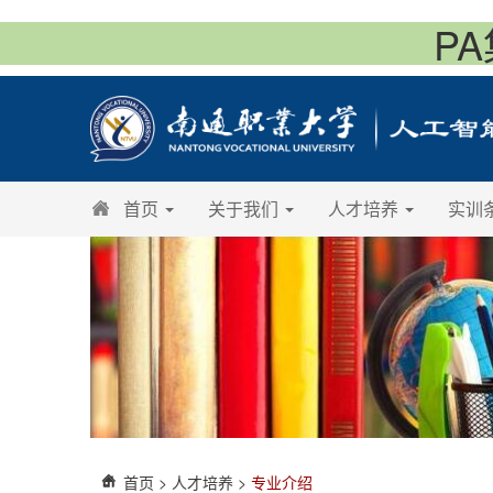
P
首页
关于我们
人才培养
实训
首页
>
人才培养
>
专业介绍