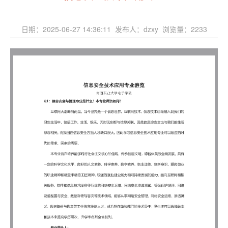
日期：2025-06-27 14:36:11 发布人：dzxy 浏览量：
2233