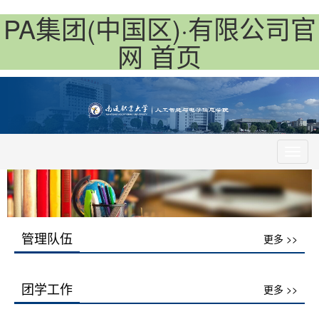
PA集团(中国区)·有限公司官
网 首页
Toggl
navig
管理队伍
更多 >>
团学工作
更多 >>