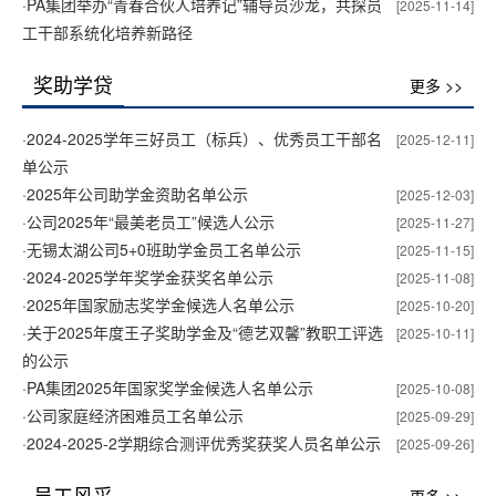
·
PA集团举办“青春合伙人培养记”辅导员沙龙，共探员
[2025-11-14]
工干部系统化培养新路径
奖助学贷
更多 >>
·
2024-2025学年三好员工（标兵）、优秀员工干部名
[2025-12-11]
单公示
·
2025年公司助学金资助名单公示
[2025-12-03]
·
公司2025年“最美老员工”候选人公示
[2025-11-27]
·
无锡太湖公司5+0班助学金员工名单公示
[2025-11-15]
·
2024-2025学年奖学金获奖名单公示
[2025-11-08]
·
2025年国家励志奖学金候选人名单公示
[2025-10-20]
·
关于2025年度王子奖助学金及“德艺双馨”教职工评选
[2025-10-11]
的公示
·
PA集团2025年国家奖学金候选人名单公示
[2025-10-08]
·
公司家庭经济困难员工名单公示
[2025-09-29]
·
2024-2025-2学期综合测评优秀奖获奖人员名单公示
[2025-09-26]
员工风采
更多 >>