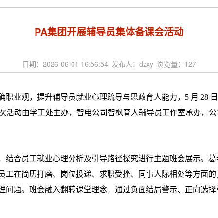
PA集团开展辅导员集体备课会活动
日期：2026-06-01 16:56:54 发布人：dzxy 浏览量：
127
业观，提升辅导员就业心理疏导与思政育人能力，5 月 28 日下
次活动由学工处主办，智电公司智枫育人辅导员工作室承办，公
，结合
员工就业心理分析及引导路径探究
进行主题班会展示。
葛
员工在
简历打磨、岗位投递、求职受挫、同事人际相处等
方面的
理问题。
班会融入翻转课堂理念，通过负面结局警示、正向选择