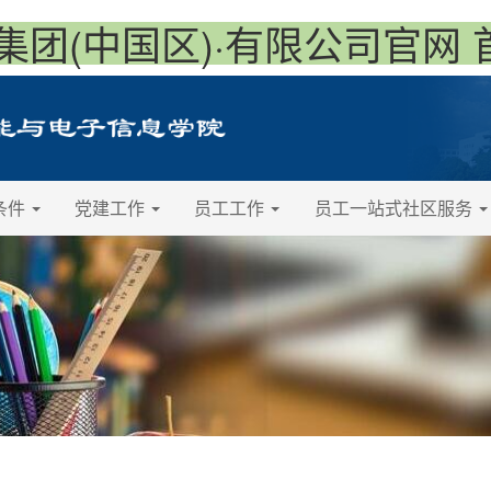
A集团(中国区)·有限公司官网 
条件
党建工作
员工工作
员工一站式社区服务