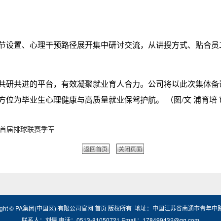
节设置、心理干预路径展开集中研讨交流，从讲授方式、贴合员
共研共进的平台，有效凝聚就业育人合力。
公司
将以此次集体备
方位为毕业生心理健康与高质量就业保驾护航。
（
图/文 浦育培
校首届排球联赛季军
返回首页
关闭页面
yright © PA集团(中国区)·有限公司官网 首页 版权所有 地址：中国江苏省南通市青年中
联系人：刘倩 电话：0513-81050721 Email：178499432@qq.com