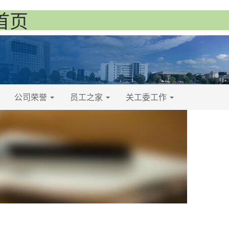
首页
公司荣誉
员工之家
关工委工作