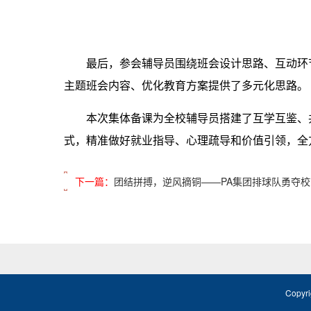
最后，参会辅导员围绕班会设计思路、互动环
主题班会内容、优化教育方案提供了多元化思路。
本次集体备课为全校辅导员搭建了互学互鉴、
式，精准做好就业指导、心理疏导和价值引领，
全
下一篇：
团结拼搏，逆风摘铜——PA集团排球队勇夺
Cop