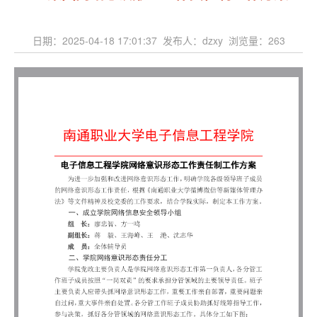
日期：2025-04-18 17:01:37 发布人：dzxy 浏览量：
263