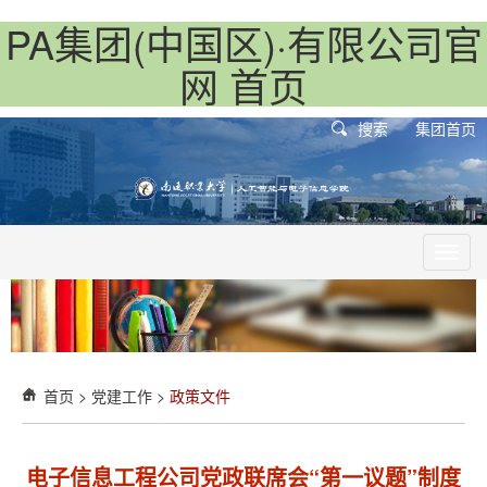
PA集团(中国区)·有限公司官
网 首页
搜索
集团首页
Toggl
navig
首页
>
党建工作
>
政策文件
电子信息工程公司党政联席会“第一议题”制度