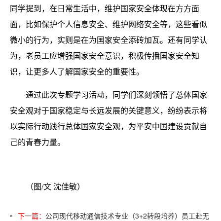
同学提到，在日常生活中，维护国家安全体现在方方面
面，比如保护个人信息安全、维护网络安全等，这些看似
微小的行为，实则是在为国家安全添砖加瓦。还有同学认
为，老员工应增强国家安全意识，积极传播国家安全知
识，让更多人了解国家安全的重要性。
通过此次专题学习活动，同学们深刻领悟了总体国家
安全观对于国家稳定与长远发展的关键意义，纷纷表示将
以实际行动践行总体国家安全观，为平安中国建设贡献自
己的青春力量。
（图/文 沈佳敏）
下一篇：
公司现代移动通信技术专业（3+2转段培养）员工赴无