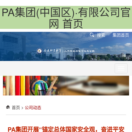
PA集团(中国区)·有限公司官
网 首页
搜索
集团首页
Toggl
navig
首页
>
公司动态
PA集团开展“锚定总体国家安全观，奋进平安