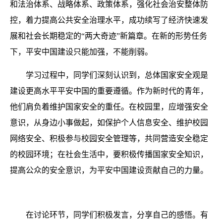
和法治体系、战略体系、政策体系，强化社会治安整体防
控，着力提高公共安全治理水平，成功续写了经济快速发
展和社会长期稳定的“两大奇迹”新篇章。在新的形势任务
下，平安中国建设只能加强，不能削弱。
学习过程中，同学们深刻认识到，总体国家安全观是
建设更高水平平安中国的重要遵循。作为新时代的青年，
他们肩负着维护国家安全的重任。在校园里，应增强安全
意识，从身边小事做起，如保护个人信息安全、维护校园
网络安全、积极参与校园安全管理等，共同营造安全稳定
的校园环境；在社会生活中，要积极传播国家安全知识，
提高公众的安全意识，为平安中国建设贡献自己的力量。
在讨论环节，同学们积极发言，分享自己的感悟。有