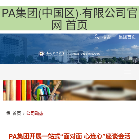
PA集团(中国区)·有限公司官
网 首页
搜索
集团首页
Toggl
navig
首页
>
公司动态
PA集团开展一站式“面对面 心连心”座谈会活