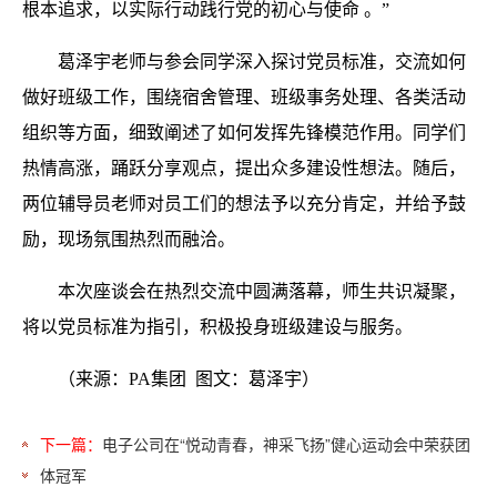
根本追求，以实际行动践行党的初心与使命 。”
葛泽宇老师与参会同学深入探讨党员标准，交流如何
做好班级工作，围绕宿舍管理、班级事务处理、各类活动
组织等方面，细致阐述了如何发挥先锋模范作用。同学们
热情高涨，踊跃分享观点，提出众多建设性想法。随后，
两位辅导员老师对员工们的想法予以充分肯定，并给予鼓
励，现场氛围热烈而融洽。
本次座谈会在热烈交流中圆满落幕，师生共识凝聚，
将以党员标准为指引，积极投身班级建设与服务。
（来源：PA集团 图文：葛泽宇）
下一篇：
电子公司在“悦动青春，神采飞扬”健心运动会中荣获团
体冠军